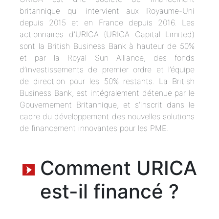
britannique qui intervient aux Royaume-Uni
depuis 2015 et en France depuis 2016. Les
actionnaires d’URICA (URICA Capital Limited)
sont la British Business Bank à hauteur de 50%
et par la Royal Sun Alliance, des fonds
d’investissements de premier ordre et l’équipe
de direction pour les 50% restants. La British
Business Bank, est intégralement détenue par le
Gouvernement Britannique, et s’inscrit dans le
cadre du développement des nouvelles solutions
de financement innovantes pour les PME.
Comment URICA
est-il financé ?