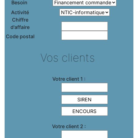
Besoin
Activité
Chiffre
d'affaire
Code postal
Vos clients
Votre client 1 :
Votre client 2 :